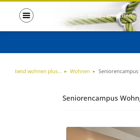
gemeinsam . mehr . erreichen .
twsd wohnen plus…
Wohnen
Seniorencampus
Seniorencampus Wohng